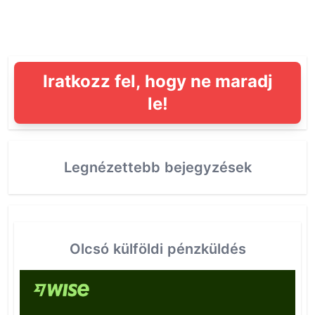
Iratkozz fel, hogy ne maradj
le!
Legnézettebb bejegyzések
Olcsó külföldi pénzküldés