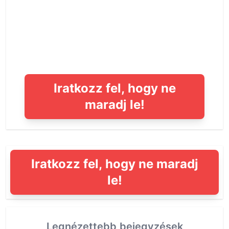
Iratkozz fel, hogy ne
maradj le!
Iratkozz fel, hogy ne maradj
le!
Legnézettebb bejegyzések