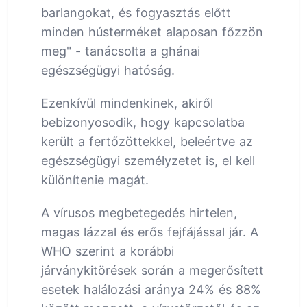
barlangokat, és fogyasztás előtt
minden hústerméket alaposan főzzön
meg" - tanácsolta a ghánai
egészségügyi hatóság.
Ezenkívül mindenkinek, akiről
bebizonyosodik, hogy kapcsolatba
került a fertőzöttekkel, beleértve az
egészségügyi személyzetet is, el kell
különítenie magát.
A vírusos megbetegedés hirtelen,
magas lázzal és erős fejfájással jár. A
WHO szerint a korábbi
járványkitörések során a megerősített
esetek halálozási aránya 24% és 88%