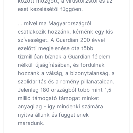
között mozgott, a vírustörzstől és az
eset kezelésétől függően.
... mivel ma Magyarországról
csatlakozik hozzánk, kérnénk egy kis
szívességet. A Guardian 200 évvel
ezelőtti megjelenése óta több
tízmillióan bíznak a Guardian félelem
nélküli újságírásában, és fordulnak
hozzánk a válság, a bizonytalanság, a
szolidaritás és a remény pillanataiban.
Jelenleg 180 országból több mint 1,5
millió támogató támogat minket
anyagilag - így mindenki számára
nyitva állunk és függetlenek
maradunk.