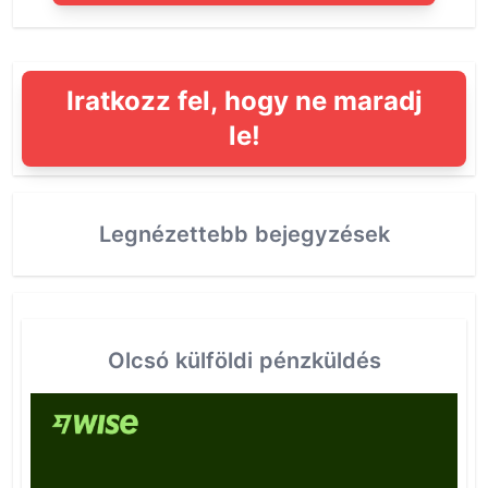
Iratkozz fel, hogy ne maradj
le!
Legnézettebb bejegyzések
Olcsó külföldi pénzküldés