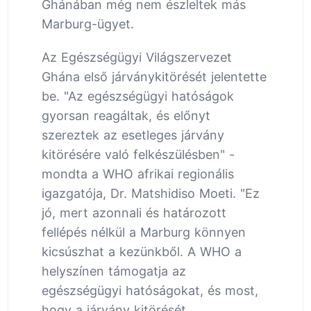
Ghánában még nem észleltek más
Marburg-ügyet.
Az Egészségügyi Világszervezet
Ghána első járványkitörését jelentette
be. "Az egészségügyi hatóságok
gyorsan reagáltak, és előnyt
szereztek az esetleges járvány
kitörésére való felkészülésben" -
mondta a WHO afrikai regionális
igazgatója, Dr. Matshidiso Moeti. "Ez
jó, mert azonnali és határozott
fellépés nélkül a Marburg könnyen
kicsúszhat a kezünkből. A WHO a
helyszínen támogatja az
egészségügyi hatóságokat, és most,
hogy a járvány kitörését