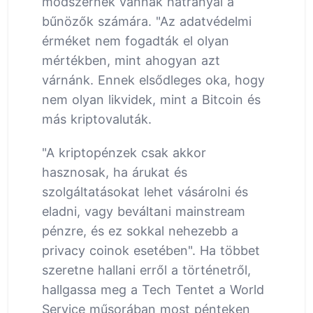
módszernek vannak hátrányai a
bűnözők számára. "Az adatvédelmi
érméket nem fogadták el olyan
mértékben, mint ahogyan azt
várnánk. Ennek elsődleges oka, hogy
nem olyan likvidek, mint a Bitcoin és
más kriptovaluták.
"A kriptopénzek csak akkor
hasznosak, ha árukat és
szolgáltatásokat lehet vásárolni és
eladni, vagy beváltani mainstream
pénzre, és ez sokkal nehezebb a
privacy coinok esetében". Ha többet
szeretne hallani erről a történetről,
hallgassa meg a Tech Tentet a World
Service műsorában most pénteken