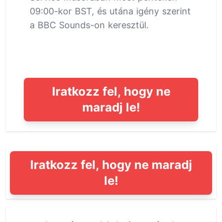
09:00-kor BST, és utána igény szerint
a BBC Sounds-on keresztül.
Iratkozz fel, hogy ne
maradj le!
Iratkozz fel, hogy ne maradj
le!