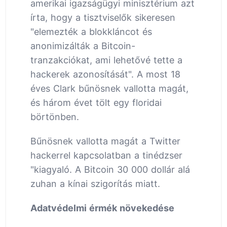
amerikai igazságügyi minisztérium azt
írta, hogy a tisztviselők sikeresen
"elemezték a blokkláncot és
anonimizálták a Bitcoin-
tranzakciókat, ami lehetővé tette a
hackerek azonosítását". A most 18
éves Clark bűnösnek vallotta magát,
és három évet tölt egy floridai
börtönben.
Bűnösnek vallotta magát a Twitter
hackerrel kapcsolatban a tinédzser
"kiagyaló. A Bitcoin 30 000 dollár alá
zuhan a kínai szigorítás miatt.
Adatvédelmi érmék növekedése