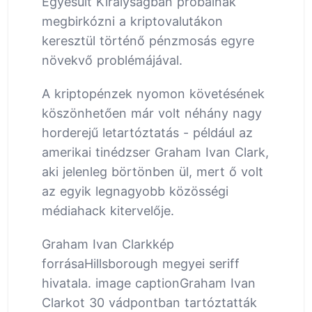
Egyesült Királyságban próbálnak
megbirkózni a kriptovalutákon
keresztül történő pénzmosás egyre
növekvő problémájával.
A kriptopénzek nyomon követésének
köszönhetően már volt néhány nagy
horderejű letartóztatás - például az
amerikai tinédzser Graham Ivan Clark,
aki jelenleg börtönben ül, mert ő volt
az egyik legnagyobb közösségi
médiahack kitervelője.
Graham Ivan Clarkkép
forrásaHillsborough megyei seriff
hivatala. image captionGraham Ivan
Clarkot 30 vádpontban tartóztatták