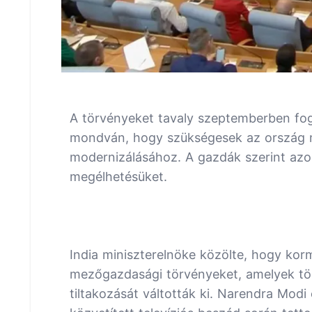
A törvényeket tavaly szeptemberben fo
mondván, hogy szükségesek az ország
modernizálásához. A gazdák szerint azo
megélhetésüket.
India miniszterelnöke közölte, hogy ko
mezőgazdasági törvényeket, amelyek töb
tiltakozását váltották ki. Narendra Modi