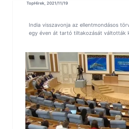
TopHírek, 2021/11/19
India visszavonja az ellentmondásos tö
egy éven át tartó tiltakozását váltották k