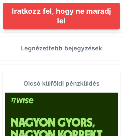
Iratkozz fel, hogy ne maradj
le!
Legnézettebb bejegyzések
Olcsó külföldi pénzküldés