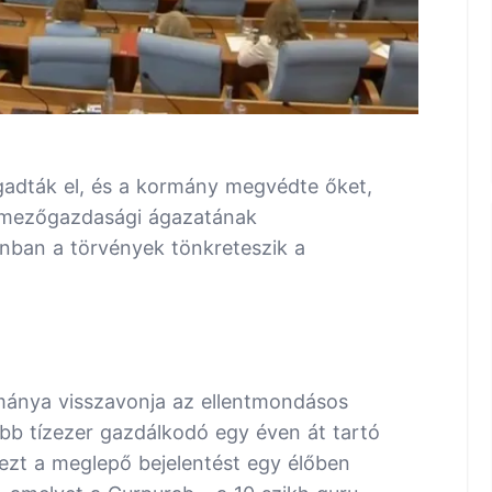
gadták el, és a kormány megvédte őket,
 mezőgazdasági ágazatának
nban a törvények tönkreteszik a
rmánya visszavonja az ellentmondásos
b tízezer gazdálkodó egy éven át tartó
 ezt a meglepő bejelentést egy élőben