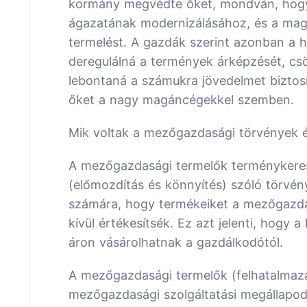
kormány megvédte őket, mondván, hog
ágazatának modernizálásához, és a magá
termelést. A gazdák szerint azonban a 
deregulálná a termények árképzését, cs
lebontaná a számukra jövedelmet biztosí
őket a nagy magáncégekkel szemben.
Mik voltak a mezőgazdasági törvények é
A mezőgazdasági termelők terménykeres
(előmozdítás és könnyítés) szóló törvé
számára, hogy termékeiket a mezőgazda
kívül értékesítsék. Ez azt jelenti, hogy
áron vásárolhatnak a gazdálkodótól.
A mezőgazdasági termelők (felhatalmazás
mezőgazdasági szolgáltatási megállapodá