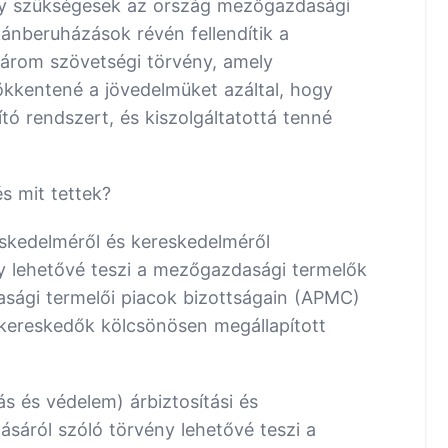
y szükségesek az ország mezőgazdasági
nberuházások révén fellendítik a
három szövetségi törvény, amely
ökkentené a jövedelmüket azáltal, hogy
tó rendszert, és kiszolgáltatottá tenné
s mit tettek?
kedelméről és kereskedelméről
ny lehetővé teszi a mezőgazdasági termelők
sági termelői piacok bizottságain (APMC)
 a kereskedők kölcsönösen megállapított
 és védelem) árbiztosítási és
sáról szóló törvény lehetővé teszi a