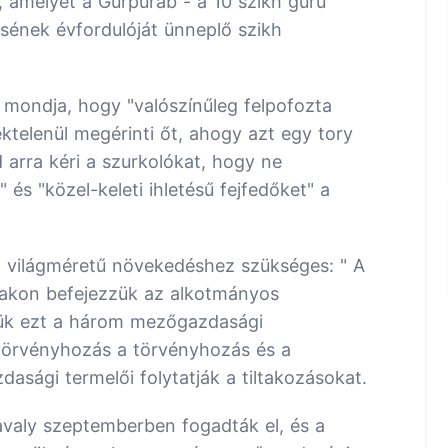
e, amelyet a Gurpurab - a 10 szikh guru
ésének évfordulóját ünneplő szikh
 mondja, hogy "valószínűleg felpofozta
téktelenül megérinti őt, ahogy azt egy tory
d arra kéri a szurkolókat, hogy ne
és "közel-keleti ihletésű fejfedőket" a
 világméretű növekedéshez szükséges: " A
akon befejezzük az alkotmányos
zük ezt a három mezőgazdasági
 törvényhozás a törvényhozás és a
asági termelői folytatják a tiltakozásokat.
valy szeptemberben fogadták el, és a