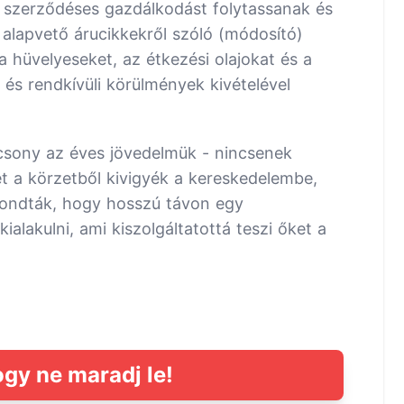
szerződéses gazdálkodást folytassanak és
alapvető árucikkekről szóló (módosító)
a hüvelyeseket, az étkezési olajokat és a
 és rendkívüli körülmények kivételével
acsony az éves jövedelmük - nincsenek
t a körzetből kivigyék a kereskedelembe,
 mondták, hogy hosszú távon egy
alakulni, ami kiszolgáltatottá teszi őket a
ogy ne maradj le!