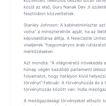
közvetített televíziós beszéd során tett
közül az első, Guru Nanak Dev Ji szület
fesztiválon közvetítettek.
Stanley Johnson: A kabinetminiszter azt
volna" a miniszterelnök apját, ha az ille
képviselőtársa állítja. A Newcastle Unite
viseljenek "hagyományos arab ruházatot" 
mérkőzéseken
Azt mondta: "A világméretű növekedés a
hónap végén kezdődő parlamenti üléssz
folyamatot, hogy hatályon kívül helyez
törvényt".Február: A törvényhozás és a
törvényhozás között van: India mezőgazd
A mezőgazdasági törvényeket először ta