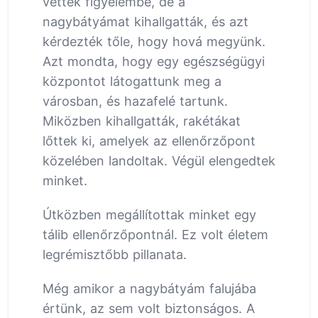
vettek figyelembe, de a
nagybátyámat kihallgatták, és azt
kérdezték tőle, hogy hová megyünk.
Azt mondta, hogy egy egészségügyi
központot látogattunk meg a
városban, és hazafelé tartunk.
Miközben kihallgatták, rakétákat
lőttek ki, amelyek az ellenőrzőpont
közelében landoltak. Végül elengedtek
minket.
Útközben megállítottak minket egy
tálib ellenőrzőpontnál. Ez volt életem
legrémisztőbb pillanata.
Még amikor a nagybátyám falujába
értünk, az sem volt biztonságos. A