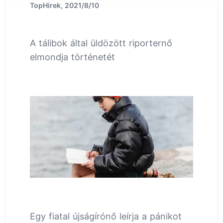
TopHírek, 2021/8/10
A tálibok által üldözött riporternő
elmondja történetét
Egy fiatal újságírónő leírja a pánikot