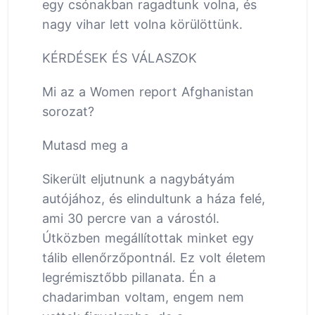
egy csónakban ragadtunk volna, és
nagy vihar lett volna körülöttünk.
KÉRDÉSEK ÉS VÁLASZOK
Mi az a Women report Afghanistan
sorozat?
Mutasd meg a
Sikerült eljutnunk a nagybátyám
autójához, és elindultunk a háza felé,
ami 30 percre van a várostól.
Útközben megállítottak minket egy
tálib ellenőrzőpontnál. Ez volt életem
legrémisztőbb pillanata. Én a
chadarimban voltam, engem nem