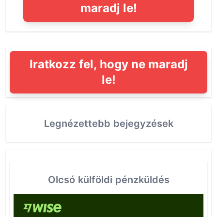
maradj le!
Iratkozz fel, hogy ne maradj
le!
Legnézettebb bejegyzések
Olcsó külföldi pénzküldés