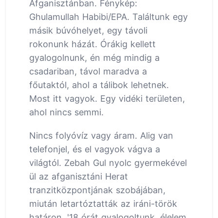
Afganisztánban. Fénykép:
Ghulamullah Habibi/EPA. Találtunk egy
másik búvóhelyet, egy távoli
rokonunk házát. Órákig kellett
gyalogolnunk, én még mindig a
csadariban, távol maradva a
főutaktól, ahol a tálibok lehetnek.
Most itt vagyok. Egy vidéki területen,
ahol nincs semmi.
Nincs folyóvíz vagy áram. Alig van
telefonjel, és el vagyok vágva a
világtól. Zebah Gul nyolc gyermekével
ül az afganisztáni Herat
tranzitközpontjának szobájában,
miután letartóztatták az iráni-török
határon. '18 órát gyalogoltunk, élelem