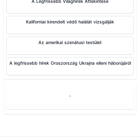
A Legfrissebb Világhírek Áttekintése
Kaliforniai kirendelt védő halálát vizsgálják
Az amerikai szenátusi testület
A legfrissebb hírek Oroszország Ukrajna elleni háborújáról
-