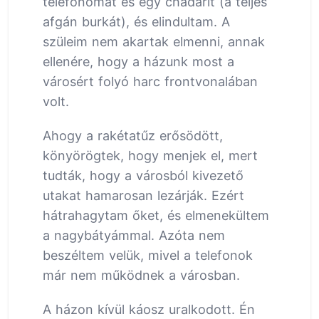
telefonomat és egy chadarit (a teljes
afgán burkát), és elindultam. A
szüleim nem akartak elmenni, annak
ellenére, hogy a házunk most a
városért folyó harc frontvonalában
volt.
Ahogy a rakétatűz erősödött,
könyörögtek, hogy menjek el, mert
tudták, hogy a városból kivezető
utakat hamarosan lezárják. Ezért
hátrahagytam őket, és elmenekültem
a nagybátyámmal. Azóta nem
beszéltem velük, mivel a telefonok
már nem működnek a városban.
A házon kívül káosz uralkodott. Én