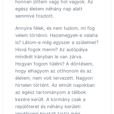
honnan jöttem vagy hol vagyok. Az
egész életem néhány nap alatt
semmivé foszlott.
Annyira félek, és nem tudom, mi fog
velem történni. Hazamegyek-e valaha
is? Látom-e még egyszer a szüleimet?
Hová fogok menni? Az autópálya
mindkét irányban le van zárva.
Hogyan fogom túlélni? A döntésem,
hogy elhagyom az otthonom és az
életem, nem volt tervezett. Nagyon
hirtelen történt. Az elmúlt napokban
az egész tartományom a tálibok
kezére került. A kormány csak a
repülőteret és néhány kerületi
rendőrségi hivatalt tartja még